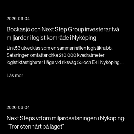
2026-06-04
Bockasjö och Next Step Group investerar två
miljarder i logistikområde i Nyköping
Link53 utvecklas som en sammanhållen logistikhubb.
Satsningen omfattar cirka 210 000 kvadratmeter
logistikfastigheter i läge vid riksväg 53 och E4 i Nyköping.
Projektet omfattar ett område på 40 hektar, motsvarande
Läs mer
cirka 60 fotbollsplaner.
2026-06-04
Next Steps vd om miljardsatsningen i Nyköping:
“Tror stenhårt på läget”