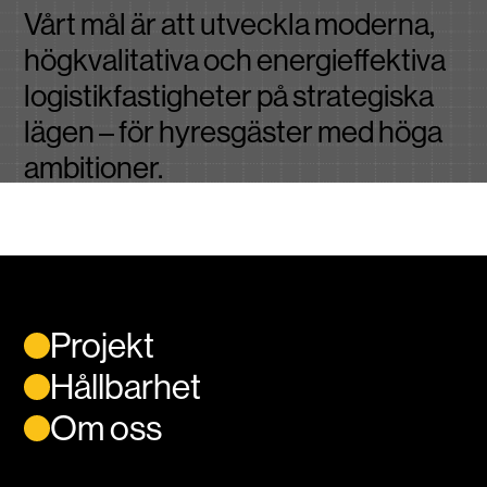
Vårt mål är att utveckla moderna,
högkvalitativa och energieffektiva
logistikfastigheter på strategiska
lägen – för hyresgäster med höga
ambitioner.
Projekt
Hållbarhet
Om oss