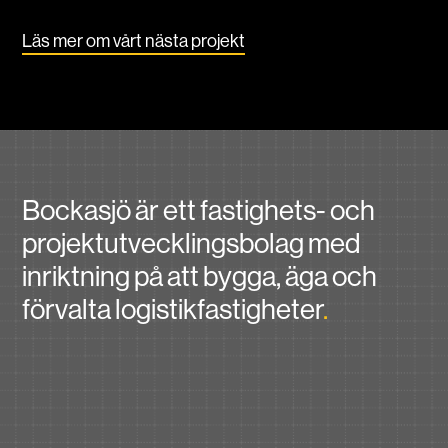
Läs mer om vårt nästa projekt
Bockasjö är ett fastighets- och
projektutvecklingsbolag med
inriktning på att bygga, äga och
förvalta logistikfastigheter
.