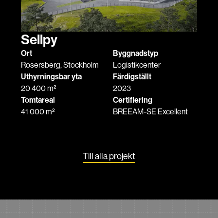
Sellpy
Ort
Byggnadstyp
Rosersberg, Stockholm
Logistikcenter
Uthyrningsbar yta
Färdigställt
20 400 m²
2023
Tomtareal
Certifiering
41 000 m²
BREEAM-SE Excellent
Till alla projekt