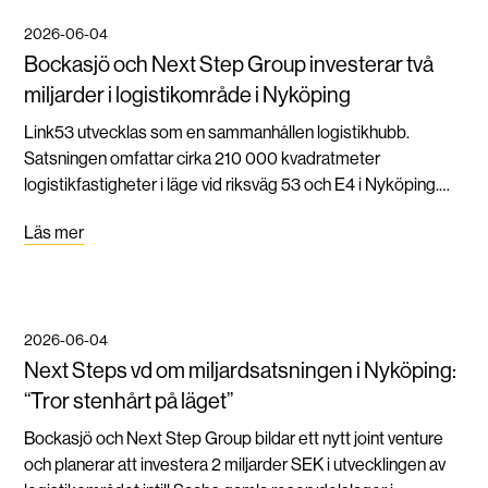
2026-06-04
Bockasjö och Next Step Group investerar två
miljarder i logistikområde i Nyköping
Link53 utvecklas som en sammanhållen logistikhubb.
Satsningen omfattar cirka 210 000 kvadratmeter
logistikfastigheter i läge vid riksväg 53 och E4 i Nyköping.
Projektet omfattar ett område på 40 hektar, motsvarande
Läs mer
cirka 60 fotbollsplaner.
2026-06-04
Next Steps vd om miljardsatsningen i Nyköping:
“Tror stenhårt på läget”
Bockasjö och Next Step Group bildar ett nytt joint venture
och planerar att investera 2 miljarder SEK i utvecklingen av