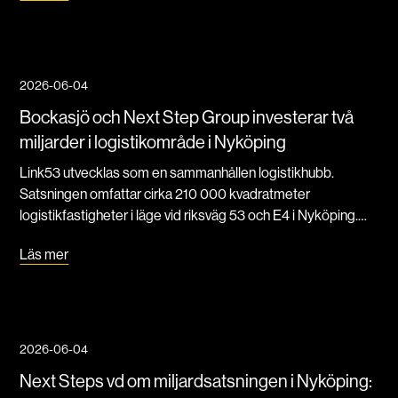
2026-06-04
Bockasjö och Next Step Group investerar två
miljarder i logistikområde i Nyköping
Link53 utvecklas som en sammanhållen logistikhubb.
Satsningen omfattar cirka 210 000 kvadratmeter
logistikfastigheter i läge vid riksväg 53 och E4 i Nyköping.
Projektet omfattar ett område på 40 hektar, motsvarande
Läs mer
cirka 60 fotbollsplaner.
2026-06-04
Next Steps vd om miljardsatsningen i Nyköping: