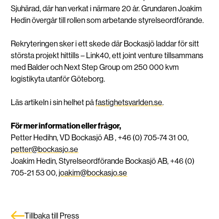
Sjuhärad, där han verkat i närmare 20 år. Grundaren Joakim
Hedin övergår till rollen som arbetande styrelseordförande.
Rekryteringen sker i ett skede där Bockasjö laddar för sitt
största projekt hittills – Link40, ett joint venture tillsammans
med Balder och Next Step Group om 250 000 kvm
logistikyta utanför Göteborg.
Läs artikeln i sin helhet på
fastighetsvarlden.se
.
För mer information eller frågor,
Petter Hedihn, VD Bockasjö AB , +46 (0) 705-74 31 00,
petter@bockasjo.se
Joakim Hedin, Styrelseordförande Bockasjö AB, +46 (0)
705-21 53 00,
joakim@bockasjo.se
Tillbaka till Press