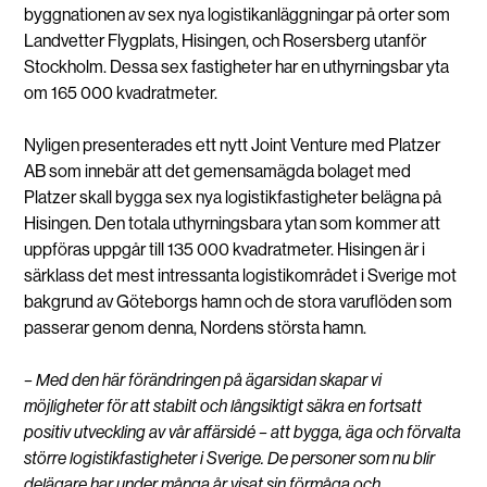
byggnationen av sex nya logistikanläggningar på orter som
Landvetter Flygplats, Hisingen, och Rosersberg utanför
Stockholm. Dessa sex fastigheter har en uthyrningsbar yta
om 165 000 kvadratmeter.
Nyligen presenterades ett nytt Joint Venture med Platzer
AB som innebär att det gemensamägda bolaget med
Platzer skall bygga sex nya logistikfastigheter belägna på
Hisingen. Den totala uthyrningsbara ytan som kommer att
uppföras uppgår till 135 000 kvadratmeter. Hisingen är i
särklass det mest intressanta logistikområdet i Sverige mot
bakgrund av Göteborgs hamn och de stora varuflöden som
passerar genom denna, Nordens största hamn.
– Med den här förändringen på ägarsidan skapar vi
möjligheter för att stabilt och långsiktigt säkra en fortsatt
positiv utveckling av vår affärsidé – att bygga, äga och förvalta
större logistikfastigheter i Sverige. De personer som nu blir
delägare har under många år visat sin förmåga och