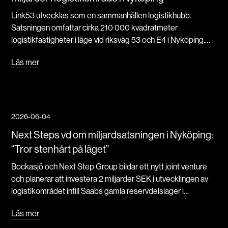
Link53 utvecklas som en sammanhållen logistikhubb.
Satsningen omfattar cirka 210 000 kvadratmeter
logistikfastigheter i läge vid riksväg 53 och E4 i Nyköping.
Projektet omfattar ett område på 40 hektar, motsvarande
Läs mer
cirka 60 fotbollsplaner.
2026-06-04
Next Steps vd om miljardsatsningen i Nyköping:
“Tror stenhårt på läget”
Bockasjö och Next Step Group bildar ett nytt joint venture
och planerar att investera 2 miljarder SEK i utvecklingen av
logistikområdet intill Saabs gamla reservdelslager i
Nyköping, under namnet Link53. Next Step Groups vd
Läs mer
Jacob Torell berättar för DL om planerna, Bockasjö-
samarbetet och hoppet om att äntligen kunna byggstarta