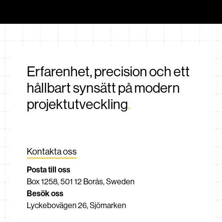
Link40-området i Härryda, som länge dragits med
planprocesser.
Erfarenhet, precision och ett
hållbart synsätt på modern
projektutveckling
.
Kontakta oss
Posta till oss
Box 1258, 501 12 Borås, Sweden
Besök oss
Lyckebovägen 26, Sjömarken