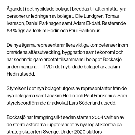
Ägandet i det nybildade bolaget breddas till att omfatta fyra
personer ur ledningen av bolaget; Olle Lundgren, Tomas
Ivarsson, Daniel Parkhagen samt Adam Ekdahl. Resterande
68 % ägs av Joakim Hedin och Paul Frankenius.
De nya ägarna representerar flera viktiga kompetenser inom
områdena affärsutveckling, byggnation samt ekonomi och
har sedan tidigare arbetat tillsammans i bolaget Bockasjö
under många år. Till VD i det nybildade bolaget är Joakim
Hedin utsedd.
Styrelsen i det nya bolaget utgörs av representanter från de
nya delägarna samt Joakim Hedin och Paul Frankenius. Som
styrelseordförande är advokat Lars Söderlund utsedd.
Bockasjö har framgångsrikt sedan starten 2004 varit en av
de större aktörerna i uppförandet av nya logistikcentra på
strategiska orter i Sverige. Under 2020 slutförs